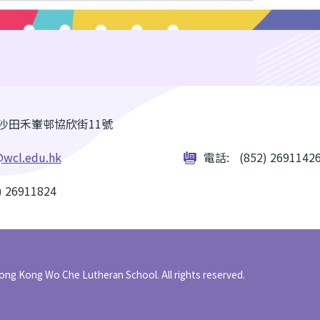
沙田禾輋邨協欣街11號
wcl.edu.hk
電話:
(852) 2691142
) 26911824
ong Kong Wo Che Lutheran School. All rights reserved.