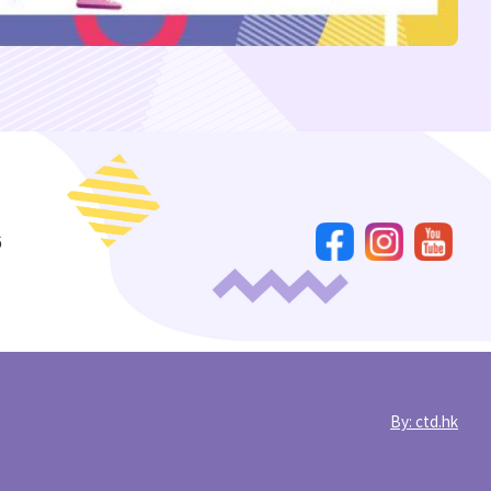
6
By: ctd.hk