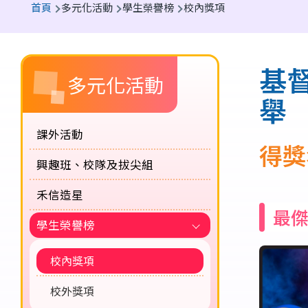
首頁
多元化活動
學生榮譽榜
校內獎項
航
連
Main
結
基
多元化活動
navigation
舉
課外活動
得獎
興趣班、校隊及拔尖組
禾信造星
最
學生榮譽榜
校內獎項
校外獎項