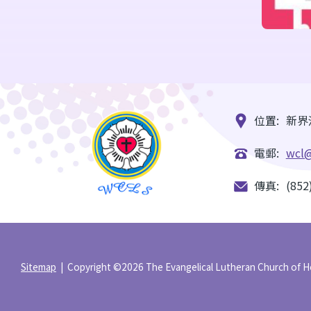
位置:
新界
電郵:
wcl@
傳真:
(852
Sitemap
| Copyright ©
2026 The Evangelical Lutheran Church of H