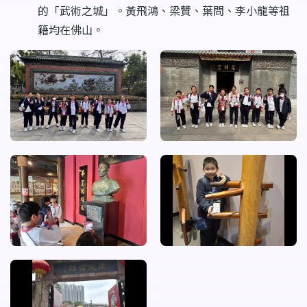
的「武術之城」。黃飛鴻、梁贊、葉問、李小龍等祖
籍均在佛山。