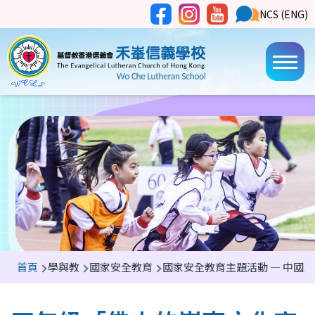
移至主內容
Social
NCS
NCS (ENG)
Main
Media
Button
navi
導
首頁
學與教
國家安全教育
國家安全教育主題活動 — 中國
航
連