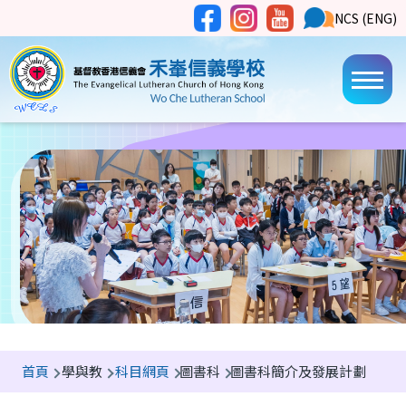
移至主內容
Social
NCS
NCS (ENG)
Main
Media
Button
navi
導
首頁
學與教
科目網頁
圖書科
圖書科簡介及發展計劃
航