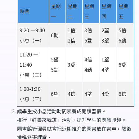
星期
星期
星期
星期
星期
時間
一
二
三
四
五
9:20 —9:40
1信
3信
2望
5信
6勤
小息（一）
2信
5愛
3望
6勤
11:20 —
5望
4信
1望
11:40
3愛
6愛
5勤
4勤
4望
小息（二）
1:00-1:30
6望
4信
4望
4愛
6信
小息（三）
讓學生按小息活動時間表養成閱讀習慣。
推行「好書來我班」活動，提升學生的閱讀興趣。
圖書館管理員就會把近期推介的圖書放在書車，然後
推進各班課室，