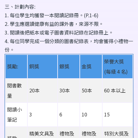
三、計劃內容:
1. 每位學生均獲發一本閱讀記錄冊。(P.1-6)
2. 學生應選讀健康有益的課外書，來源不限。
3. 閱讀後把紙本或電子圖書資料記錄在記錄冊上。
4. 每位同學完成一個分類的圖書紀錄表，均會獲得小禮物一
份。
榮譽大獎
獎勵:
銅獎
銀獎
金獎
(每級 4 名)
閱書數
20本
30本
50本
60 本以上
量
閱讀小
3
6
10
15
筆記
精美文具及
禮物及
禮物及
特別大獎及