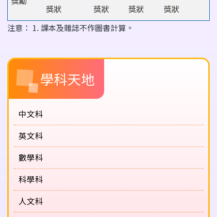
獎勵
獎狀
獎狀
獎狀
獎狀
注意： 1. 課本及雜誌不作圖書計算。
Main
學科天地
navigation
(課
程
中文科
概
英文科
覽)
數學科
科學科
人文科