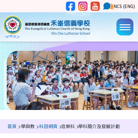
移至主內容
Social
NCS
NCS (ENG)
Main
Media
Button
navi
導
首頁
學與教
科目網頁
音樂科
學科簡介及發展計劃
航