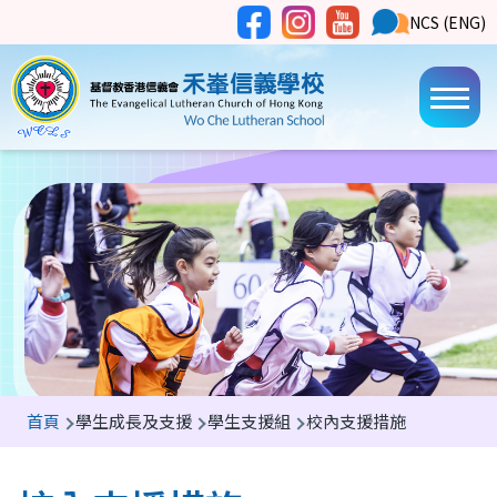
移至主內容
Social
NCS
NCS (ENG)
Main
Media
Button
navi
導
首頁
學生成長及支援
學生支援組
校內支援措施
航
連