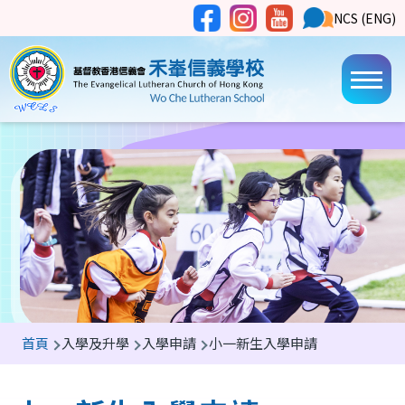
移至主內容
Social
NCS
NCS (ENG)
Main
Media
Button
navi
導
首頁
入學及升學
入學申請
小一新生入學申請
航
連