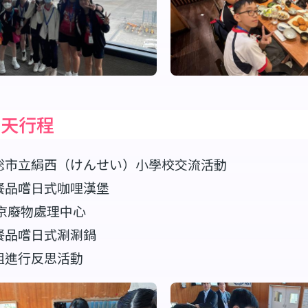
二天行程
総市立絹西（けんせい）小學校交流活動
餐品嚐日式咖哩漢堡
京廢物處理中心
餐品嚐日式涮涮鍋
組進行反思活動