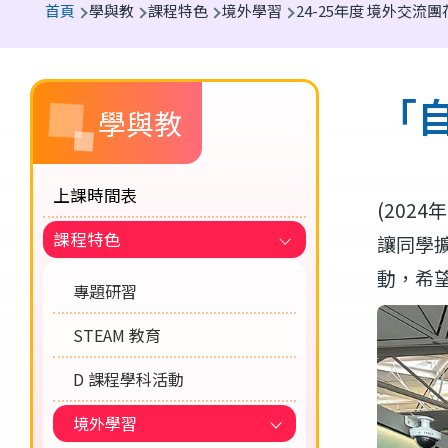
首頁
學與教
課程特色
境外學習
24-25年度 境外交流
航
連
Main
結
「
學與教
navigation
上課時間表
(2024
課程特色
讓同學
動，希
專題研習
STEAM 教育
D 課程學科活動
境外學習