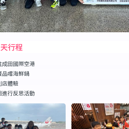
一天行程
往成田國際空港
餐品嚐海鮮鍋
利店體驗
組進行反思活動