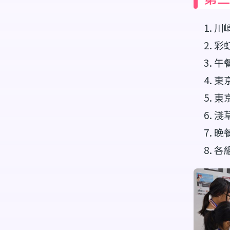
川崎
彩
午
東
東
淺
晚
各