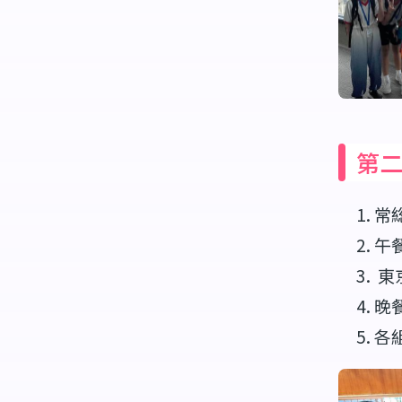
第
常
午
東
晚
各