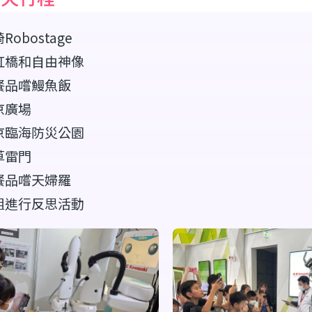
Robostage
虹橋和自由神像
餐品嚐鰻魚飯
京廣場
京臨海防災公園
草雷門
餐品嚐天婦羅
組進行反思活動