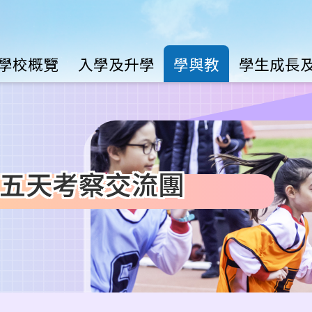
Main
學校概覽
入學及升學
學與教
學生成長
avigation
五天考察交流團