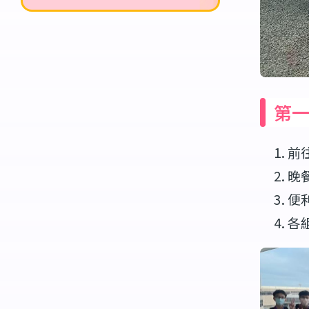
第
前
晚
便
各