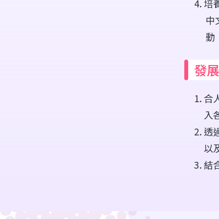
培
中
動
發
合
入
透
以
結