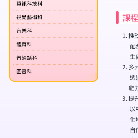
資訊科技科
課
視覺藝術科
音樂科
推
體育科
配
生
普通話科
多
圖書科
透
能
提
以
化
自