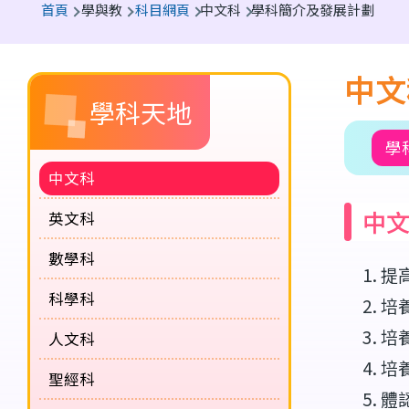
首頁
學與教
科目網頁
中文科
學科簡介及發展計劃
航
連
中文
Main
結
學科天地
navigation
學
(課
中文科
程
中
英文科
概
覽)
數學科
提
科學科
培
培
人文科
培
聖經科
體