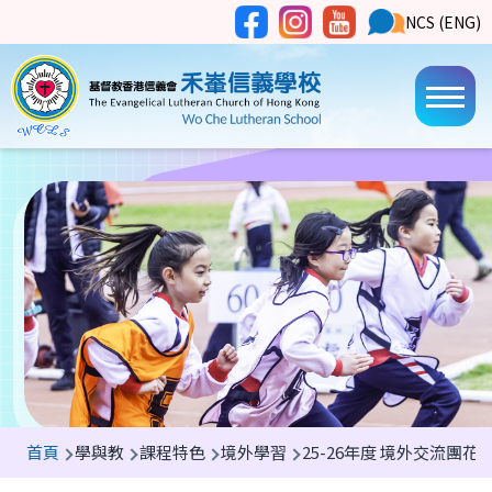
移至主內容
Social
NCS
NCS (ENG)
Main
Media
Button
navi
導
首頁
學與教
課程特色
境外學習
25-26年度 境外交流團花
航