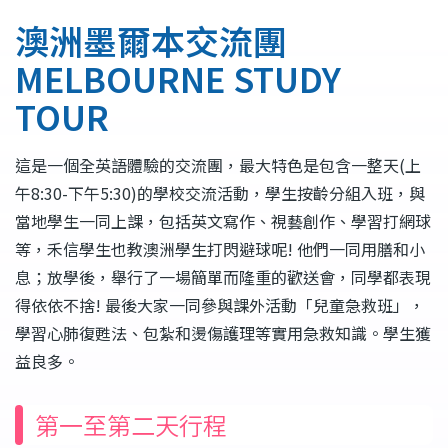
連
澳洲墨爾本交流團
結
MELBOURNE STUDY
TOUR
這是一個全英語體驗的交流團，最大特色是包含一整天(上
午8:30-下午5:30)的學校交流活動，學生按齡分組入班，與
當地學生一同上課，包括英文寫作、視藝創作、學習打網球
等，禾信學生也教澳洲學生打閃避球呢! 他們一同用膳和小
息；放學後，舉行了一場簡單而隆重的歡送會，同學都表現
得依依不捨! 最後大家一同參與課外活動「兒童急救班」，
學習心肺復甦法、包紮和燙傷護理等實用急救知識。學生獲
益良多。
第一至第二天行程