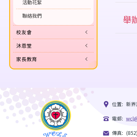
活動花絮
學
聯絡我們
舉
運
聖
校友會
講
小
沐恩堂
親
小
家長教育
謝
新
其
開
聖
盆
位置:
新界
電郵:
wcl@
傳真:
(852