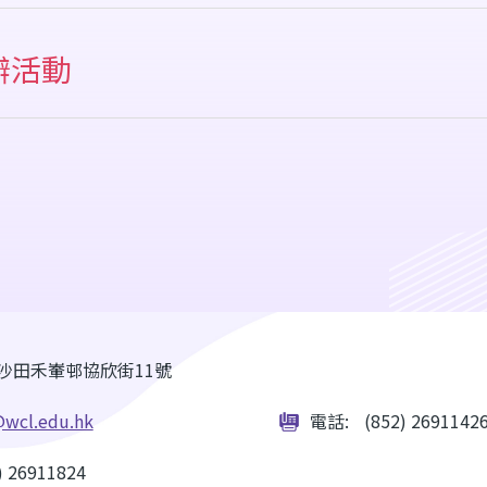
校旅行
辦活動
動會
誕聯歡會
座
五升中模擬面試
子活動
六升中模擬面試
師宴
春華服日
他活動（如：家長義工聯歡活動 / 節日活動等）
放日暨嘉年華
誕聯歡會
菜宴
沙田禾輋邨協欣街11號
wcl.edu.hk
電話:
(852) 2691142
) 26911824