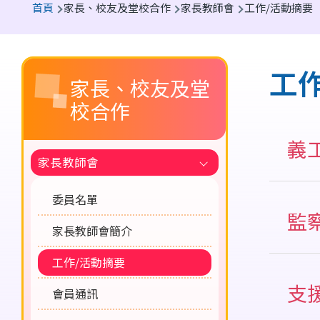
首頁
家長、校友及堂校合作
家長教師會
工作/活動摘要
航
連
Main
結
工
家長、校友及堂
navigation
校合作
義
家長教師會
委員名單
午
監
校
家長教師會簡介
協
工作/活動摘要
監
照
支
會員通訊
監
故