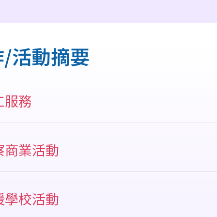
作/活動摘要
工服務
膳義工工作（推飯）午膳義工工作（推飯)
察商業活動
服回收運動
助製作教具 / 包圖書
察保姆車服務
顧學生進行戶外活動
援學校活動
察商業宣傳
事媽媽