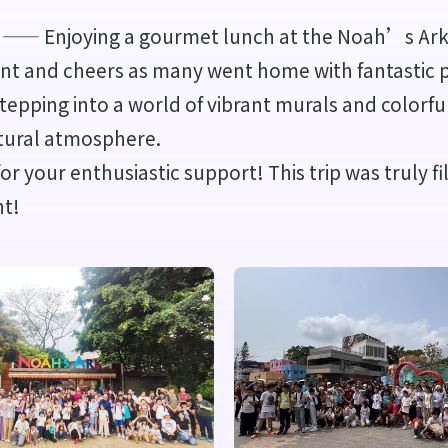
—— Enjoying a gourmet lunch at the Noah’s Ark 
ment and cheers as many went home with fantastic p
ping into a world of vibrant murals and colorful a
atural atmosphere.
or your enthusiastic support! This trip was truly 
nt!