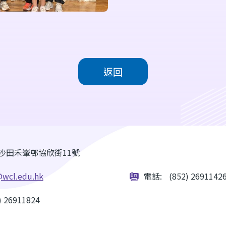
返回
沙田禾輋邨協欣街11號
wcl.edu.hk
電話:
(852) 2691142
) 26911824