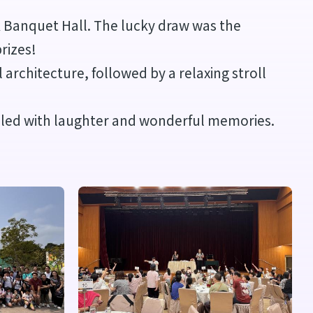
Banquet Hall. The lucky draw was the
rizes!
rchitecture, followed by a relaxing stroll
filled with laughter and wonderful memories.