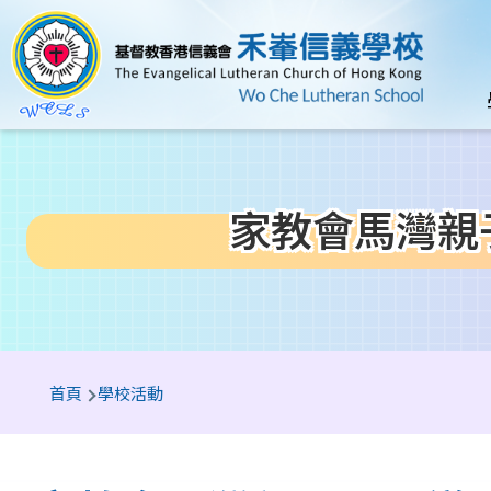
移至主內容
n
家教會馬灣親子一日
導
首頁
學校活動
航
連