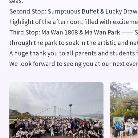
seas.
Second Stop: Sumptuous Buffet & Lucky Draw 
highlight of the afternoon, filled with excite
Third Stop: Ma Wan 1868 & Ma Wan Park —— Step
through the park to soak in the artistic and n
A huge thank you to all parents and students f
We look forward to seeing you at our next eve