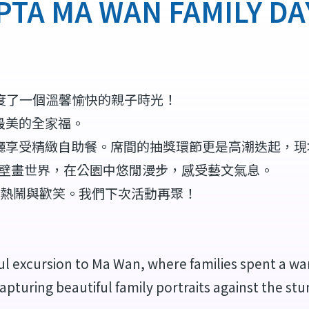
MA WAN FAMILY DAY
共度了一個溫馨愉快的親子時光！
最美的全家福。
會廳享受精緻自助餐。席間的抽獎環節更是高潮迭起，
虹色的壁畫世界，在公園中悠閒漫步，感受藝文氣息。
熱鬧與歡笑。我們下次活動再聚！
l excursion to Ma Wan, where families spent a wa
apturing beautiful family portraits against the st