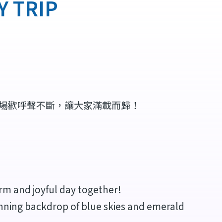
 TRIP
現場歡呼聲不斷，讓大家滿載而歸！
rm and joyful day together!
unning backdrop of blue skies and emerald