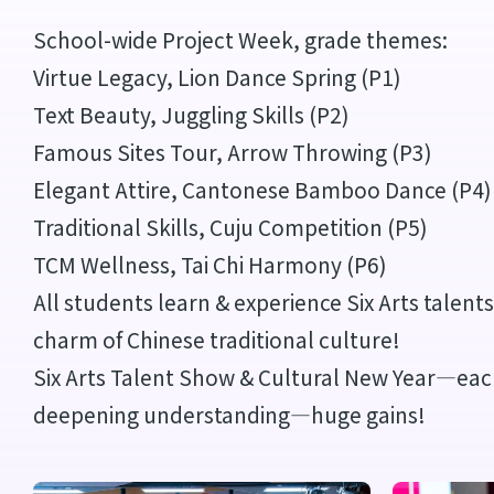
School-wide Project Week, grade themes:
Virtue Legacy, Lion Dance Spring (P1)
Text Beauty, Juggling Skills (P2)
Famous Sites Tour, Arrow Throwing (P3)
Elegant Attire, Cantonese Bamboo Dance (P4
Traditional Skills, Cuju Competition (P5)
TCM Wellness, Tai Chi Harmony (P6)
All students learn & experience Six Arts talen
charm of Chinese traditional culture!
Six Arts Talent Show & Cultural New Year—each
deepening understanding—huge gains!