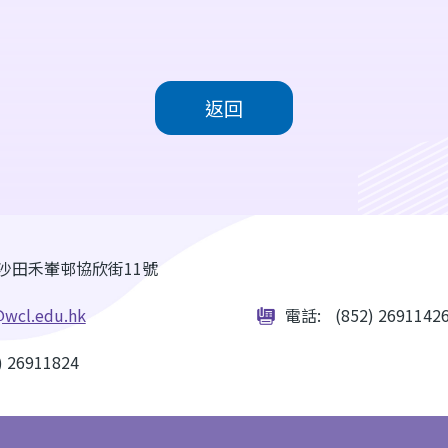
返回
沙田禾輋邨協欣街11號
wcl.edu.hk
電話:
(852) 2691142
) 26911824