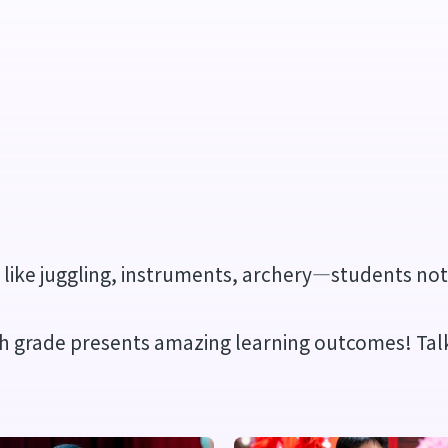
)
ts like juggling, instruments, archery—students no
 grade presents amazing learning outcomes! Talks 