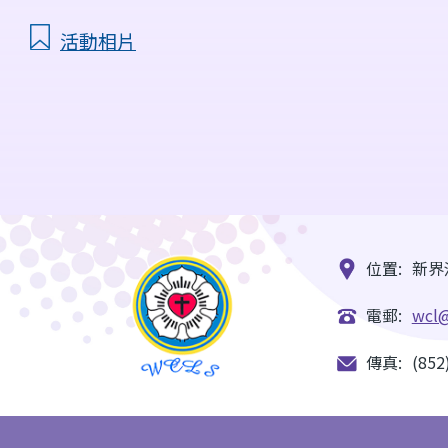
活動相片
位置:
新界
電郵:
wcl@
傳真:
(852