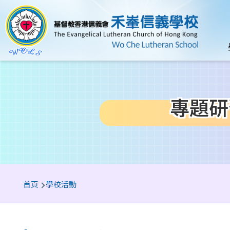
移至主內容
n
專題研習
導
首頁
學校活動
航
連