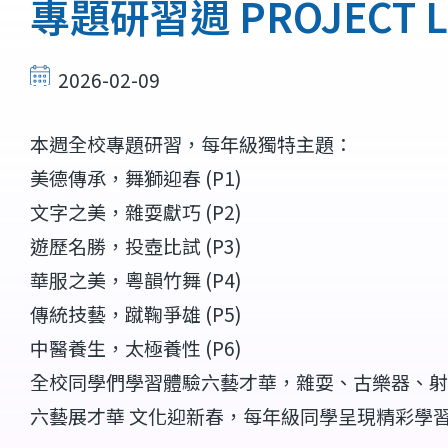
結
專題研習週 PROJECT L
2026-02-09
本週全校專題研習，每年級獨特主題：
美德傳承，舞獅迎春 (P1)
文字之美，雜耍獻巧 (P2)
遊歷名勝，投壺比試 (P3)
華服之美，粵韻竹舞 (P4)
傳統技藝，蹴鞠爭雄 (P5)
中醫養生，太極養性 (P6)
全校同學們學習體驗六藝才華，雜耍、古樂器、射
六藝展才華 文化迎新春，每年級同學呈現精彩學